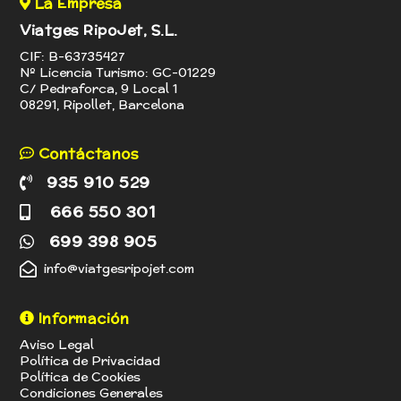
La Empresa
Viatges RipoJet, S.L.
CIF: B-63735427
Nº Licencia Turismo: GC-01229
C/ Pedraforca, 9 Local 1
08291, Ripollet, Barcelona
Contáctanos
935 910 529
666 550 301
699 398 905
info@viatgesripojet.com
Información
Aviso Legal
Política de Privacidad
Política de Cookies
Condiciones Generales