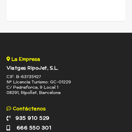
La Empresa
Viatges RipoJet, S.L.
CIF: B-63735427
Nº Licencia Turismo: GC-01229
C/ Pedraforca, 9 Local 1
08291, Ripollet, Barcelona
Contáctanos
935 910 529
666 550 301