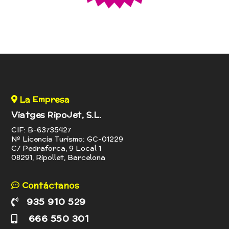
La Empresa
Viatges RipoJet, S.L.
CIF: B-63735427
Nº Licencia Turismo: GC-01229
C/ Pedraforca, 9 Local 1
08291, Ripollet, Barcelona
Contáctanos
935 910 529
666 550 301