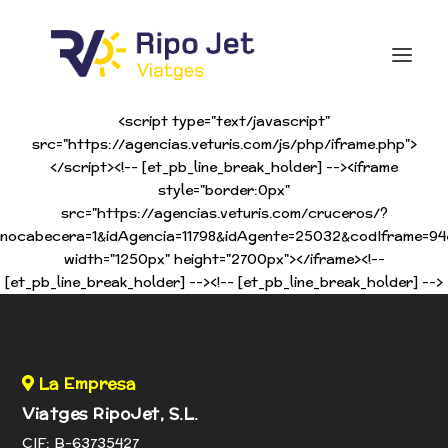
<script type="text/javascript"
src="https://agencias.veturis.com/js/php/iframe.php">
</script><!-- [et_pb_line_break_holder] --><iframe
style="border:0px"
src="https://agencias.veturis.com/cruceros/?
nocabecera=1&idAgencia=11798&idAgente=25032&codIframe=9
width="1250px" height="2700px"></iframe><!--
[et_pb_line_break_holder] --><!-- [et_pb_line_break_holder] -->
La Empresa
Viatges RipoJet, S.L.
CIF: B-63735427