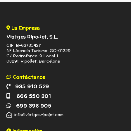
La Empresa
Viatges RipoJet, S.L.
CIF: B-63735427
Nº Licencia Turismo: GC-01229
C/ Pedraforca, 9 Local 1
08291, Ripollet, Barcelona
Contáctanos
935 910 529
666 550 301
699 398 905
info@viatgesripojet.com
Información