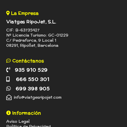
La Empresa
Viatges RipoJet, S.L.
CIF: B-63735427
Nº Licencia Turismo: GC-01229
C/ Pedraforca, 9 Local 1
08291, Ripollet, Barcelona
Contáctanos
935 910 529
666 550 301
699 398 905
info@viatgesripojet.com
Información
Aviso Legal
Política de Privacidad